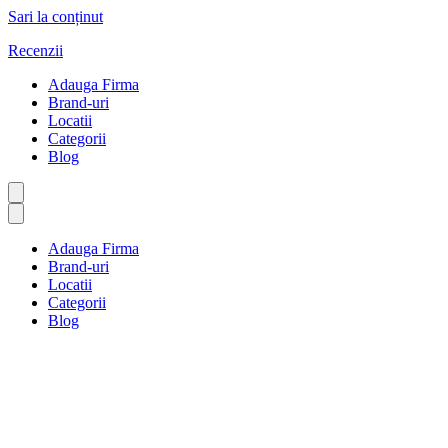
Sari la conținut
Recenzii
Adauga Firma
Brand-uri
Locatii
Categorii
Blog
Adauga Firma
Brand-uri
Locatii
Categorii
Blog
Adăposturi și case
Prima pagină
Adăposturi și case