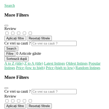
Search
More Filters
Review
Aplicați filtre
Resetați filtrele
Ce vrei sa cauti ?
Search
0
Articole găsite
Filtre
Sortează după
A to Z (title)
Z to A (title)
Latest listings
Oldest listings
Popular
listings
Price (low to high)
Price (high to low)
Random listings
More Filters
Ce vrei sa cauti ?
Review
Aplicați filtre
Resetați filtrele