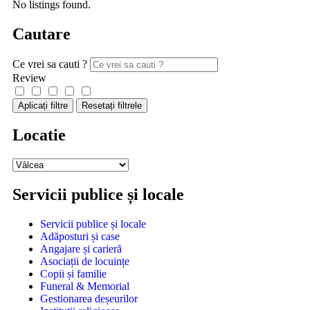
No listings found.
Cautare
Ce vrei sa cauti ?
Review
Aplicați filtre
Resetați filtrele
Locatie
Servicii publice și locale
Servicii publice și locale
Adăposturi și case
Angajare și carieră
Asociații de locuințe
Copii și familie
Funeral & Memorial
Gestionarea deșeurilor