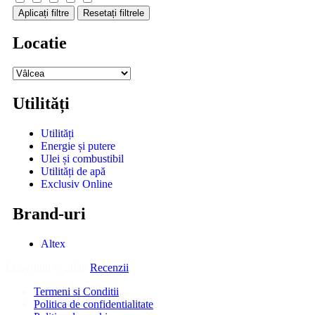
Aplicați filtre
Resetați filtrele
Locatie
Utilități
Utilități
Energie și putere
Ulei și combustibil
Utilități de apă
Exclusiv Online
Brand-uri
Altex
Copyright © 2026
Recenzii
.
Termeni si Conditii
Politica de confidentialitate