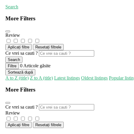
Search
More Filters
Review
Aplicați filtre
Resetați filtrele
Ce vrei sa cauti ?
Search
0
Articole găsite
Filtre
Sortează după
A to Z (title)
Z to A (title)
Latest listings
Oldest listings
Popular listi
More Filters
Ce vrei sa cauti ?
Review
Aplicați filtre
Resetați filtrele