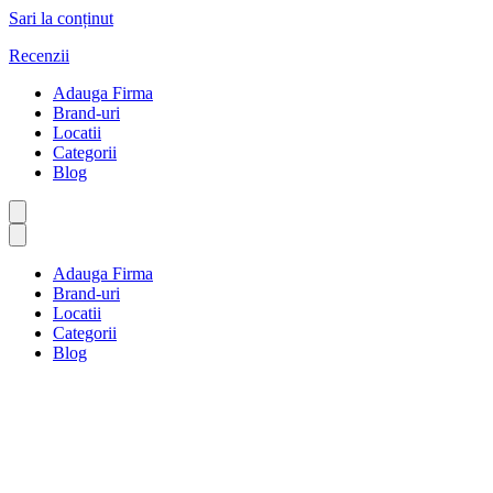
Sari la conținut
Recenzii
Adauga Firma
Brand-uri
Locatii
Categorii
Blog
Adauga Firma
Brand-uri
Locatii
Categorii
Blog
Utilități
Prima pagină
Utilități