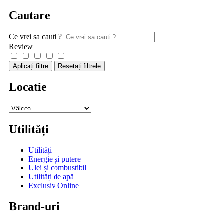
Cautare
Ce vrei sa cauti ?
Review
Aplicați filtre
Resetați filtrele
Locatie
Utilități
Utilități
Energie și putere
Ulei și combustibil
Utilități de apă
Exclusiv Online
Brand-uri