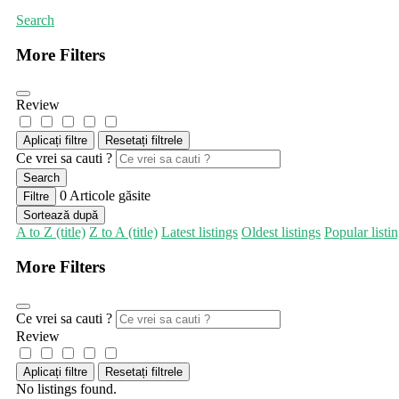
Search
More Filters
Review
Aplicați filtre
Resetați filtrele
Ce vrei sa cauti ?
Search
0
Articole găsite
Filtre
Sortează după
A to Z (title)
Z to A (title)
Latest listings
Oldest listings
Popular listi
More Filters
Ce vrei sa cauti ?
Review
Aplicați filtre
Resetați filtrele
No listings found.