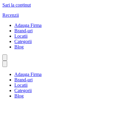
Sari la conținut
Recenzii
Adauga Firma
Brand-uri
Locatii
Categorii
Blog
Adauga Firma
Brand-uri
Locatii
Categorii
Blog
Exclusiv Online
Prima pagină
Exclusiv Online