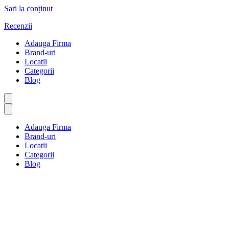
Sari la conținut
Recenzii
Adauga Firma
Brand-uri
Locatii
Categorii
Blog
Adauga Firma
Brand-uri
Locatii
Categorii
Blog
Utilități de apă
Prima pagină
Utilități de apă