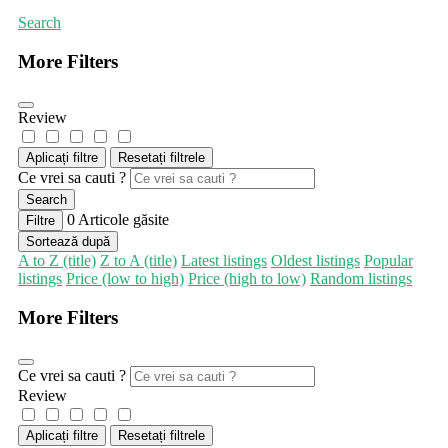
Search
More Filters
Review
Aplicați filtre
Resetați filtrele
Ce vrei sa cauti ?
Search
0
Articole găsite
Filtre
Sortează după
A to Z (title)
Z to A (title)
Latest listings
Oldest listings
Popular
listings
Price (low to high)
Price (high to low)
Random listings
More Filters
Ce vrei sa cauti ?
Review
Aplicați filtre
Resetați filtrele