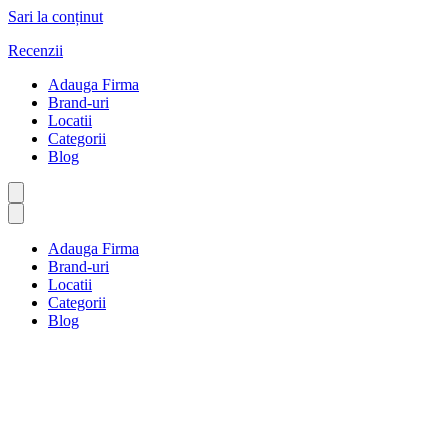
Sari la conținut
Recenzii
Adauga Firma
Brand-uri
Locatii
Categorii
Blog
Adauga Firma
Brand-uri
Locatii
Categorii
Blog
Teatru și operă
Prima pagină
Teatru și operă