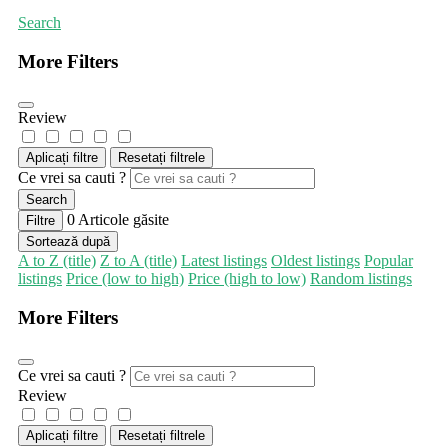
Search
More Filters
Review
Aplicați filtre
Resetați filtrele
Ce vrei sa cauti ?
Search
0
Articole găsite
Filtre
Sortează după
A to Z (title)
Z to A (title)
Latest listings
Oldest listings
Popular
listings
Price (low to high)
Price (high to low)
Random listings
More Filters
Ce vrei sa cauti ?
Review
Aplicați filtre
Resetați filtrele