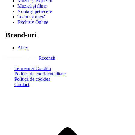
Muzee și expoziții
Muzică și filme
Nuntă și petrecere
Teatru și operă
Exclusiv Online
Brand-uri
Altex
Copyright © 2026
Recenzii
.
Termeni si Conditii
Politica de confidentialitate
Politica de cookies
Contact