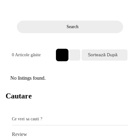
Prima pagină
Evenimente și locuri de desfășurare
Search
Sortează După
0
Articole găsite
No listings found.
Cautare
Ce vrei sa cauti ?
Review