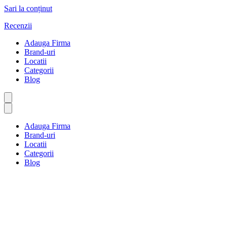
Sari la conținut
Recenzii
Adauga Firma
Brand-uri
Locatii
Categorii
Blog
Adauga Firma
Brand-uri
Locatii
Categorii
Blog
Evenimente și locuri de
desfășurare