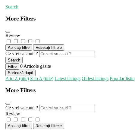
Search
More Filters
Review
Aplicați filtre
Resetați filtrele
Ce vrei sa cauti ?
Search
0
Articole găsite
Filtre
Sortează după
A to Z (title)
Z to A (title)
Latest listings
Oldest listings
Popular listi
More Filters
Ce vrei sa cauti ?
Review
Aplicați filtre
Resetați filtrele