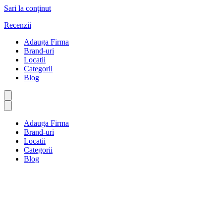
Sari la conținut
Recenzii
Adauga Firma
Brand-uri
Locatii
Categorii
Blog
Adauga Firma
Brand-uri
Locatii
Categorii
Blog
Servicii pentru animale de com
Prima pagină
Servicii pentru animale de companie