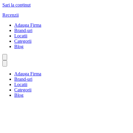
Sari la conținut
Recenzii
Adauga Firma
Brand-uri
Locatii
Categorii
Blog
Adauga Firma
Brand-uri
Locatii
Categorii
Blog
Servicii pentru animale de
companie