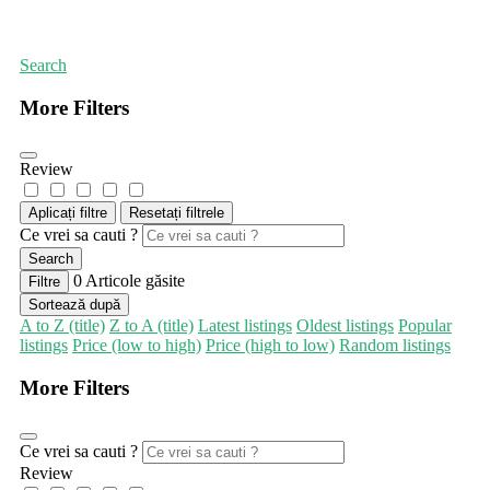
Prima pagină
Servicii pentru animale de companie
Search
More Filters
Review
Aplicați filtre
Resetați filtrele
Ce vrei sa cauti ?
Search
0
Articole găsite
Filtre
Sortează după
A to Z (title)
Z to A (title)
Latest listings
Oldest listings
Popular
listings
Price (low to high)
Price (high to low)
Random listings
More Filters
Ce vrei sa cauti ?
Review