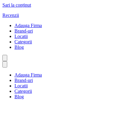
Sari la conținut
Recenzii
Adauga Firma
Brand-uri
Locatii
Categorii
Blog
Adauga Firma
Brand-uri
Locatii
Categorii
Blog
Reparații vehicule și
combustibil