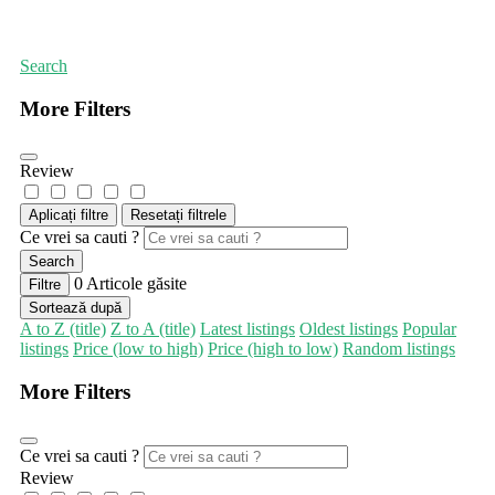
Prima pagină
Reparații vehicule și combustibil
Search
More Filters
Review
Aplicați filtre
Resetați filtrele
Ce vrei sa cauti ?
Search
0
Articole găsite
Filtre
Sortează după
A to Z (title)
Z to A (title)
Latest listings
Oldest listings
Popular
listings
Price (low to high)
Price (high to low)
Random listings
More Filters
Ce vrei sa cauti ?
Review