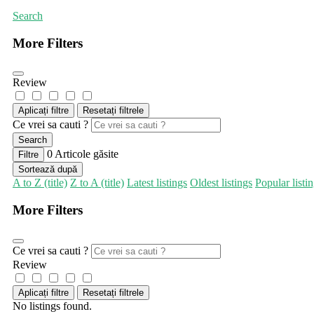
Search
More Filters
Review
Aplicați filtre
Resetați filtrele
Ce vrei sa cauti ?
Search
0
Articole găsite
Filtre
Sortează după
A to Z (title)
Z to A (title)
Latest listings
Oldest listings
Popular listi
More Filters
Ce vrei sa cauti ?
Review
Aplicați filtre
Resetați filtrele
No listings found.