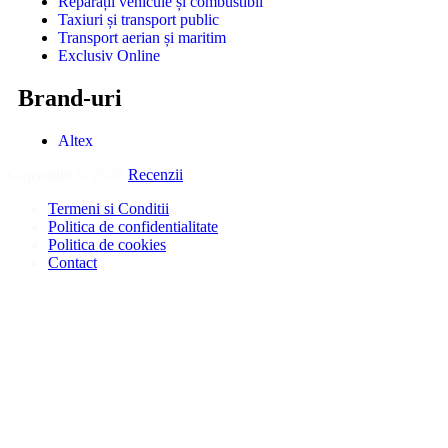
Reparații vehicule și combustibil
Taxiuri și transport public
Transport aerian și maritim
Exclusiv Online
Brand-uri
Altex
Copyright © 2026
Recenzii
.
Termeni si Conditii
Politica de confidentialitate
Politica de cookies
Contact