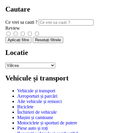
Cautare
Ce vrei sa cauti ?
Review
Aplicați filtre
Resetați filtrele
Locatie
Vehicule și transport
Vehicule și transport
Aeroporturi și parcări
Alte vehicule și remorci
Biciclete
Închirieri de vehicule
Mașini și camioane
Motociclete și sporturi de putere
Piese auto și roți