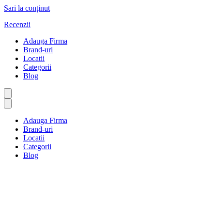
Sari la conținut
Recenzii
Adauga Firma
Brand-uri
Locatii
Categorii
Blog
Adauga Firma
Brand-uri
Locatii
Categorii
Blog
Reparații vehicule și combustib
Prima pagină
Reparații vehicule și combustibil