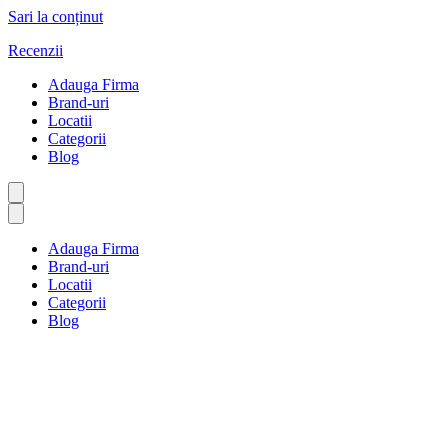
Sari la conținut
Recenzii
Adauga Firma
Brand-uri
Locatii
Categorii
Blog
Adauga Firma
Brand-uri
Locatii
Categorii
Blog
Nuntă și petrecere
Prima pagină
Nuntă și petrecere