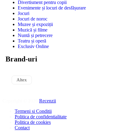
Divertisment pentru copii
Evenimente și locuri de desfășurare
Jocuri
Jocuri de noroc
Muzee și expoziții
Muzică și filme
Nuntă și petrecere
Teatru și operă
Exclusiv Online
Brand-uri
Altex
Copyright © 2026
Recenzii
.
Termeni si Conditii
Politica de confidentialitate
Politica de cookies
Contact