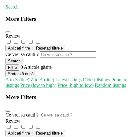
Search
More Filters
Review
Aplicați filtre
Resetați filtrele
Ce vrei sa cauti ?
Search
0
Articole găsite
Filtre
Sortează după
A to Z (title)
Z to A (title)
Latest listings
Oldest listings
Popular
listings
Price (low to high)
Price (high to low)
Random listings
More Filters
Ce vrei sa cauti ?
Review
Aplicați filtre
Resetați filtrele