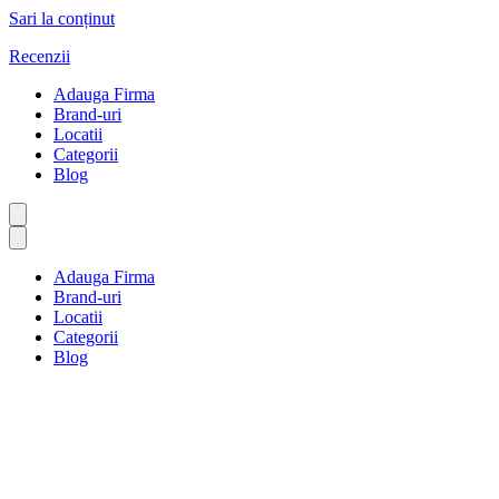
Sari la conținut
Recenzii
Adauga Firma
Brand-uri
Locatii
Categorii
Blog
Adauga Firma
Brand-uri
Locatii
Categorii
Blog
Magazine de mobilă
Prima pagină
Magazine de mobilă