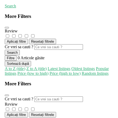
Search
More Filters
Review
Aplicați filtre
Resetați filtrele
Ce vrei sa cauti ?
Search
0
Articole găsite
Filtre
Sortează după
A to Z (title)
Z to A (title)
Latest listings
Oldest listings
Popular
listings
Price (low to high)
Price (high to low)
Random listings
More Filters
Ce vrei sa cauti ?
Review
Aplicați filtre
Resetați filtrele