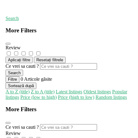
Prima pagină
Magazine de bunuri de uz casnic
Search
More Filters
Review
Aplicați filtre
Resetați filtrele
Ce vrei sa cauti ?
Search
0
Articole găsite
Filtre
Sortează după
A to Z (title)
Z to A (title)
Latest listings
Oldest listings
Popular
listings
Price (low to high)
Price (high to low)
Random listings
More Filters
Ce vrei sa cauti ?
Review