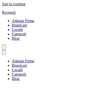
Sari la conținut
Recenzii
Adauga Firma
Brand-uri
Locatii
Categorii
Blog
Adauga Firma
Brand-uri
Locatii
Categorii
Blog
Magazine de bunuri de uz
casnic