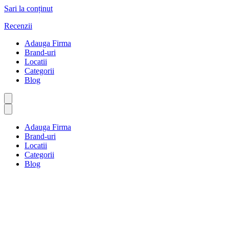
Sari la conținut
Recenzii
Adauga Firma
Brand-uri
Locatii
Categorii
Blog
Adauga Firma
Brand-uri
Locatii
Categorii
Blog
Jocuri de noroc
Prima pagină
Jocuri de noroc