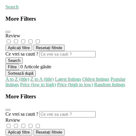
Search
More Filters
Review
Aplicați filtre
Resetați filtrele
Ce vrei sa cauti ?
Search
0
Articole găsite
Filtre
Sortează după
A to Z (title)
Z to A (title)
Latest listings
Oldest listings
Popular
listings
Price (low to high)
Price (high to low)
Random listings
More Filters
Ce vrei sa cauti ?
Review
Aplicați filtre
Resetați filtrele