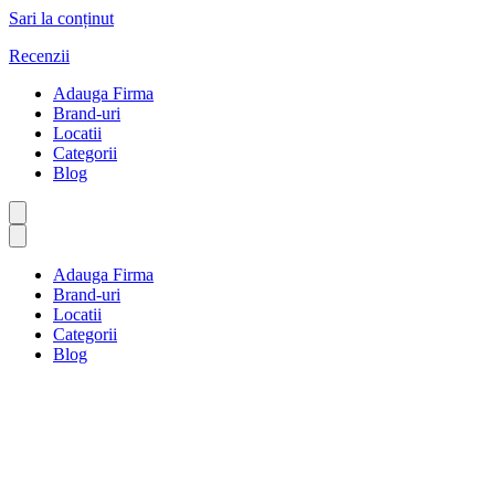
Sari la conținut
Recenzii
Adauga Firma
Brand-uri
Locatii
Categorii
Blog
Adauga Firma
Brand-uri
Locatii
Categorii
Blog
Imobiliare
Prima pagină
Imobiliare