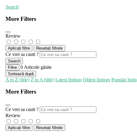
Search
More Filters
Review
Aplicați filtre
Resetați filtrele
Ce vrei sa cauti ?
Search
0
Articole găsite
Filtre
Sortează după
A to Z (title)
Z to A (title)
Latest listings
Oldest listings
Popular listi
More Filters
Ce vrei sa cauti ?
Review
Aplicați filtre
Resetați filtrele