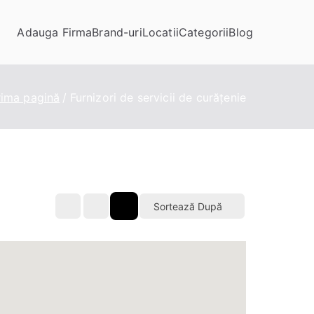
Adauga Firma
Brand-uri
Locatii
Categorii
Blog
rima pagină
Furnizori de servicii de curățenie
Sortează După