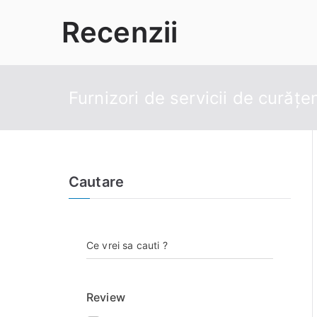
Sari
Recenzii
la
conținut
Furnizori de servicii de curățe
Cautare
Ce vrei sa cauti ?
Review