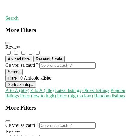
Prima pagină
Furnizori de servicii de curățenie
Search
More Filters
Review
Aplicați filtre
Resetați filtrele
Ce vrei sa cauti ?
Search
0
Articole găsite
Filtre
Sortează după
A to Z (title)
Z to A (title)
Latest listings
Oldest listings
Popular
listings
Price (low to high)
Price (high to low)
Random listings
More Filters
Ce vrei sa cauti ?
Review