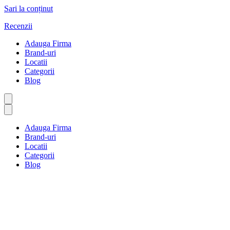
Sari la conținut
Recenzii
Adauga Firma
Brand-uri
Locatii
Categorii
Blog
Adauga Firma
Brand-uri
Locatii
Categorii
Blog
Furnizori de servicii de
curățenie