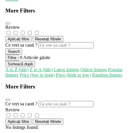
More Filters
Review
Aplicați filtre
Resetați filtrele
Ce vrei sa cauti ?
Search
0
Articole găsite
Filtre
Sortează după
A to Z (title)
Z to A (title)
Latest listings
Oldest listings
Popular
listings
Price (low to high)
Price (high to low)
Random listings
More Filters
Ce vrei sa cauti ?
Review
Aplicați filtre
Resetați filtrele
No listings found.