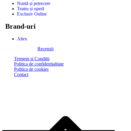
Nuntă și petrecere
Teatru și operă
Exclusiv Online
Brand-uri
Altex
Copyright © 2026
Recenzii
.
Termeni si Conditii
Politica de confidentialitate
Politica de cookies
Contact
D
î
s