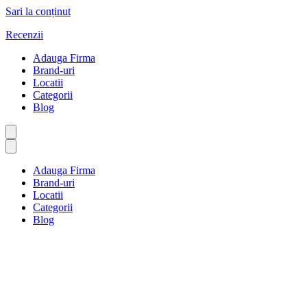
Sari la conținut
Recenzii
Adauga Firma
Brand-uri
Locatii
Categorii
Blog
Adauga Firma
Brand-uri
Locatii
Categorii
Blog
Energie și încălzire
Prima pagină
Energie și încălzire