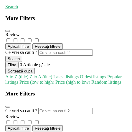
Search
More Filters
Review
Aplicați filtre
Resetați filtrele
Ce vrei sa cauti ?
Search
0
Articole găsite
Filtre
Sortează după
A to Z (title)
Z to A (title)
Latest listings
Oldest listings
Popular
listings
Price (low to high)
Price (high to low)
Random listings
More Filters
Ce vrei sa cauti ?
Review
Aplicați filtre
Resetați filtrele