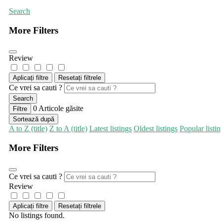
Search
More Filters
Review
Aplicați filtre
Resetați filtrele
Ce vrei sa cauti ?
Search
0
Articole găsite
Filtre
Sortează după
A to Z (title)
Z to A (title)
Latest listings
Oldest listings
Popular listi
More Filters
Ce vrei sa cauti ?
Review
Aplicați filtre
Resetați filtrele
No listings found.