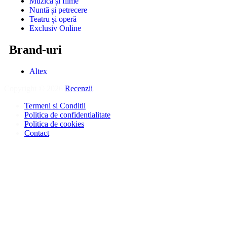
Muzică și filme
Nuntă și petrecere
Teatru și operă
Exclusiv Online
Brand-uri
Altex
Copyright © 2026
Recenzii
.
Termeni si Conditii
Politica de confidentialitate
Politica de cookies
Contact