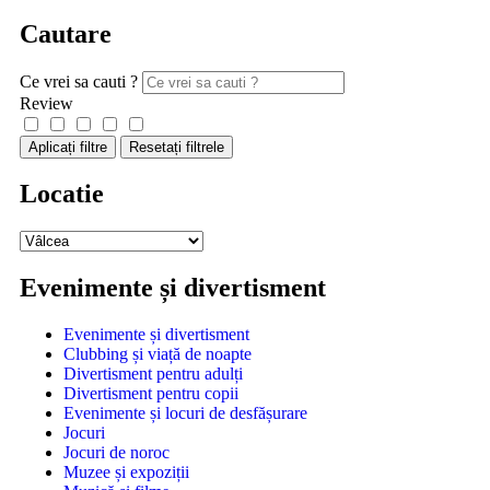
Cautare
Ce vrei sa cauti ?
Review
Aplicați filtre
Resetați filtrele
Locatie
Evenimente și divertisment
Evenimente și divertisment
Clubbing și viață de noapte
Divertisment pentru adulți
Divertisment pentru copii
Evenimente și locuri de desfășurare
Jocuri
Jocuri de noroc
Muzee și expoziții