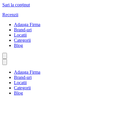
Sari la conținut
Recenzii
Adauga Firma
Brand-uri
Locatii
Categorii
Blog
Adauga Firma
Brand-uri
Locatii
Categorii
Blog
Divertisment pentru adulți
Prima pagină
Divertisment pentru adulți