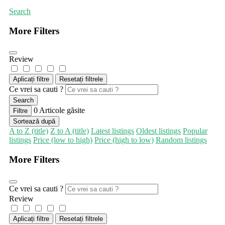
Search
More Filters
Review
Aplicați filtre
Resetați filtrele
Ce vrei sa cauti ?
Search
0
Articole găsite
Filtre
Sortează după
A to Z (title)
Z to A (title)
Latest listings
Oldest listings
Popular
listings
Price (low to high)
Price (high to low)
Random listings
More Filters
Ce vrei sa cauti ?
Review
Aplicați filtre
Resetați filtrele