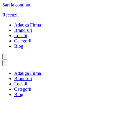
Sari la conținut
Recenzii
Adauga Firma
Brand-uri
Locatii
Categorii
Blog
Adauga Firma
Brand-uri
Locatii
Categorii
Blog
Cărți și reviste
Prima pagină
Cărți și reviste