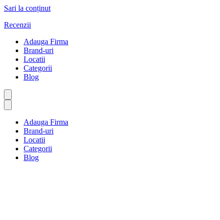
Sari la conținut
Recenzii
Adauga Firma
Brand-uri
Locatii
Categorii
Blog
Adauga Firma
Brand-uri
Locatii
Categorii
Blog
Baie și bucătărie
Prima pagină
Baie și bucătărie