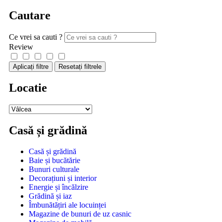
Cautare
Ce vrei sa cauti ?
Review
Aplicați filtre
Resetați filtrele
Locatie
Casă și grădină
Casă și grădină
Baie și bucătărie
Bunuri culturale
Decorațiuni și interior
Energie și încălzire
Grădină și iaz
Îmbunătățiri ale locuinței
Magazine de bunuri de uz casnic