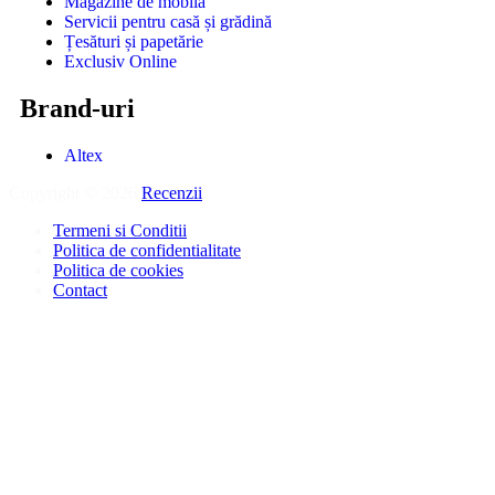
Magazine de mobilă
Servicii pentru casă și grădină
Țesături și papetărie
Exclusiv Online
Brand-uri
Altex
Copyright © 2026
Recenzii
.
Termeni si Conditii
Politica de confidentialitate
Politica de cookies
Contact