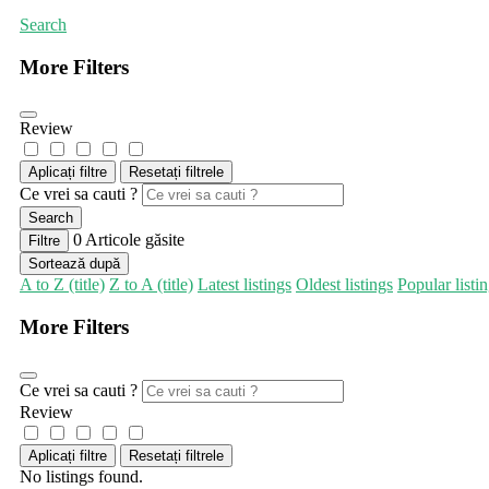
Search
More Filters
Review
Aplicați filtre
Resetați filtrele
Ce vrei sa cauti ?
Search
0
Articole găsite
Filtre
Sortează după
A to Z (title)
Z to A (title)
Latest listings
Oldest listings
Popular listi
More Filters
Ce vrei sa cauti ?
Review
Aplicați filtre
Resetați filtrele
No listings found.