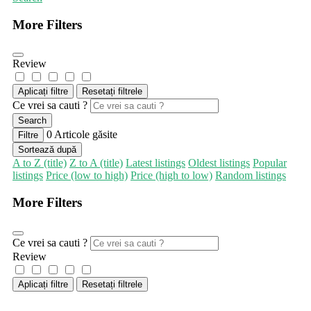
More Filters
Review
Aplicați filtre
Resetați filtrele
Ce vrei sa cauti ?
Search
0
Articole găsite
Filtre
Sortează după
A to Z (title)
Z to A (title)
Latest listings
Oldest listings
Popular
listings
Price (low to high)
Price (high to low)
Random listings
More Filters
Ce vrei sa cauti ?
Review
Aplicați filtre
Resetați filtrele