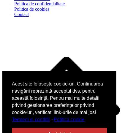
Politica de confidentialitate
Politica de cookies
Contact
D
î
s
Acest site folosește cookie-uri. Continuarea
navigării reprezintă acceptul dvs. pentru
această folosință. Pentru mai multe detalii
privind gestionarea preferințelor privind
cookie-uri, verificati link-urile de mai jos!
Termeni si conditii
-
Politica cookie