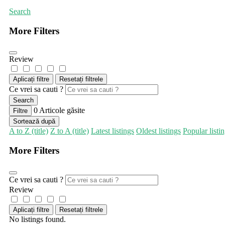
Search
More Filters
Review
Aplicați filtre
Resetați filtrele
Ce vrei sa cauti ?
Search
0
Articole găsite
Filtre
Sortează după
A to Z (title)
Z to A (title)
Latest listings
Oldest listings
Popular listi
More Filters
Ce vrei sa cauti ?
Review
Aplicați filtre
Resetați filtrele
No listings found.