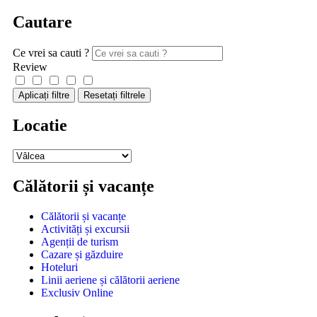
Cautare
Ce vrei sa cauti ?
Review
Aplicați filtre
Resetați filtrele
Locatie
Călătorii și vacanțe
Călătorii și vacanțe
Activități și excursii
Agenții de turism
Cazare și găzduire
Hoteluri
Linii aeriene și călătorii aeriene
Exclusiv Online