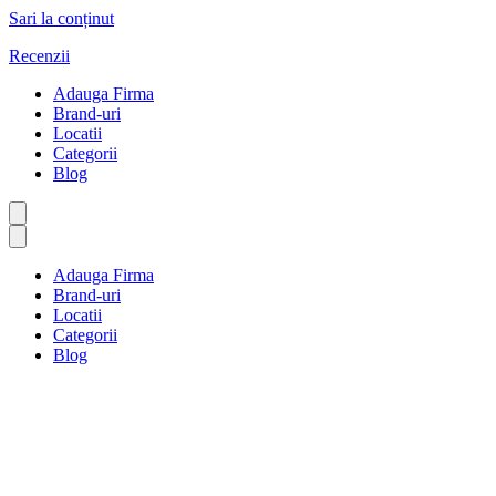
Sari la conținut
Recenzii
Adauga Firma
Brand-uri
Locatii
Categorii
Blog
Adauga Firma
Brand-uri
Locatii
Categorii
Blog
Linii aeriene și călătorii aerien
Prima pagină
Linii aeriene și călătorii aeriene