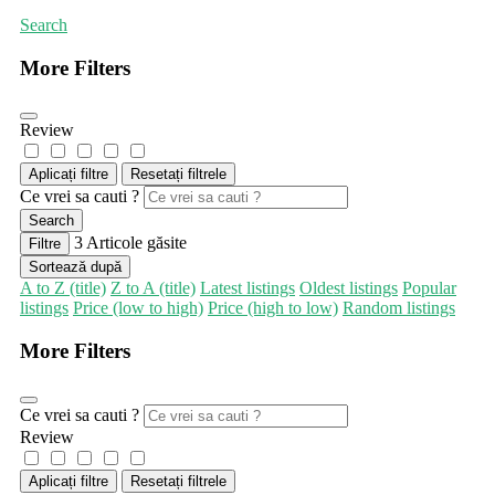
Search
More Filters
Review
Aplicați filtre
Resetați filtrele
Ce vrei sa cauti ?
Search
3
Articole găsite
Filtre
Sortează după
A to Z (title)
Z to A (title)
Latest listings
Oldest listings
Popular
listings
Price (low to high)
Price (high to low)
Random listings
More Filters
Ce vrei sa cauti ?
Review
Aplicați filtre
Resetați filtrele