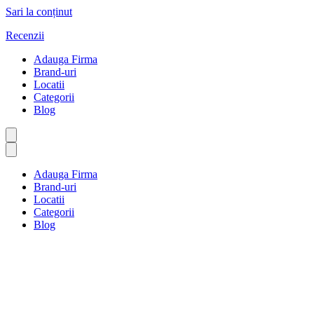
Sari la conținut
Recenzii
Adauga Firma
Brand-uri
Locatii
Categorii
Blog
Adauga Firma
Brand-uri
Locatii
Categorii
Blog
Vâlcea
Prima pagină
Vâlcea