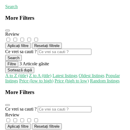
Search
More Filters
Review
Aplicați filtre
Resetați filtrele
Ce vrei sa cauti ?
Search
3
Articole găsite
Filtre
Sortează după
A to Z (title)
Z to A (title)
Latest listings
Oldest listings
Popular
listings
Price (low to high)
Price (high to low)
Random listings
More Filters
Ce vrei sa cauti ?
Review
Aplicați filtre
Resetați filtrele