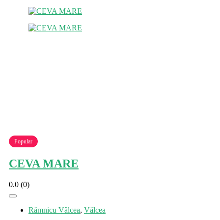
Popular
CEVA MARE
0.0
(0)
Râmnicu Vâlcea
,
Vâlcea