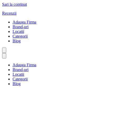
Sari la conținut
Recenzii
Adauga Firma
Brand-uri
Locatii
Categorii
Blog
Adauga Firma
Brand-uri
Locatii
Categorii
Blog
Sibiu
Prima pagină
Sibiu