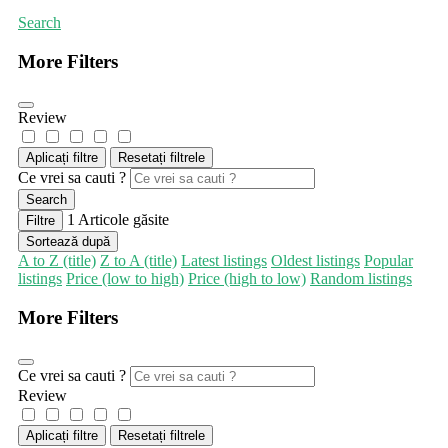
Search
More Filters
Review
Aplicați filtre
Resetați filtrele
Ce vrei sa cauti ?
Search
1
Articole găsite
Filtre
Sortează după
A to Z (title)
Z to A (title)
Latest listings
Oldest listings
Popular
listings
Price (low to high)
Price (high to low)
Random listings
More Filters
Ce vrei sa cauti ?
Review
Aplicați filtre
Resetați filtrele