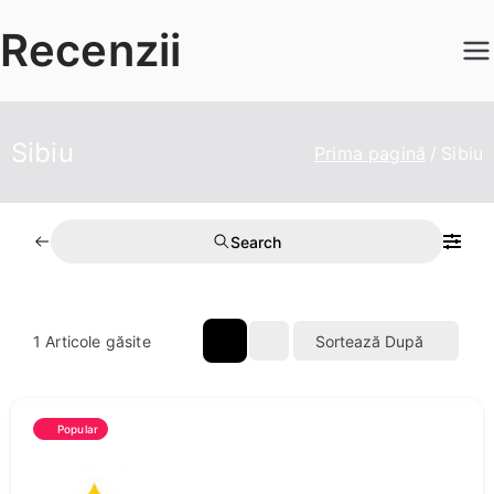
Sari
Recenzii
la
conținut
Sibiu
Prima pagină
Sibiu
Search
1
Articole găsite
Sortează După
Popular