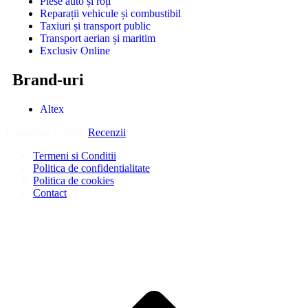
Piese auto și roți
Reparații vehicule și combustibil
Taxiuri și transport public
Transport aerian și maritim
Exclusiv Online
Brand-uri
Altex
Copyright © 2026
Recenzii
.
Termeni si Conditii
Politica de confidentialitate
Politica de cookies
Contact