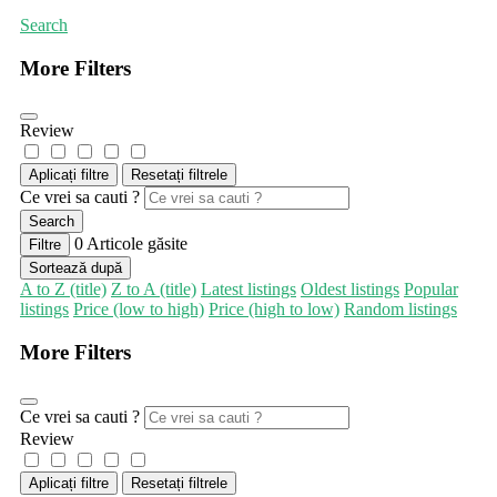
Search
More Filters
Review
Aplicați filtre
Resetați filtrele
Ce vrei sa cauti ?
Search
0
Articole găsite
Filtre
Sortează după
A to Z (title)
Z to A (title)
Latest listings
Oldest listings
Popular
listings
Price (low to high)
Price (high to low)
Random listings
More Filters
Ce vrei sa cauti ?
Review
Aplicați filtre
Resetați filtrele