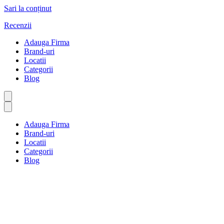
Sari la conținut
Recenzii
Adauga Firma
Brand-uri
Locatii
Categorii
Blog
Adauga Firma
Brand-uri
Locatii
Categorii
Blog
Taxiuri și transport public
Prima pagină
Taxiuri și transport public