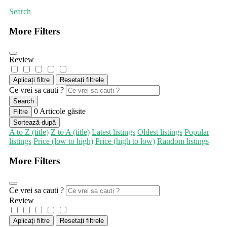
Search
More Filters
Review
Aplicați filtre
Resetați filtrele
Ce vrei sa cauti ?
Search
0
Articole găsite
Filtre
Sortează după
A to Z (title)
Z to A (title)
Latest listings
Oldest listings
Popular
listings
Price (low to high)
Price (high to low)
Random listings
More Filters
Ce vrei sa cauti ?
Review
Aplicați filtre
Resetați filtrele