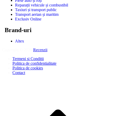
Piese auto și roți
Reparații vehicule și combustibil
Taxiuri și transport public
Transport aerian și maritim
Exclusiv Online
Brand-uri
Altex
Copyright © 2026
Recenzii
.
Termeni si Conditii
Politica de confidentialitate
Politica de cookies
Contact