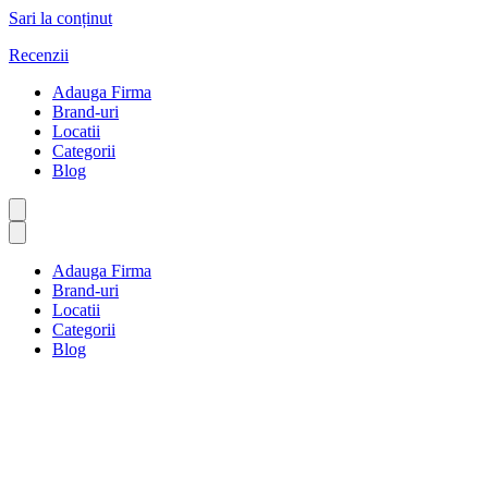
Sari la conținut
Recenzii
Adauga Firma
Brand-uri
Locatii
Categorii
Blog
Adauga Firma
Brand-uri
Locatii
Categorii
Blog
Piese auto și roți
Prima pagină
Piese auto și roți