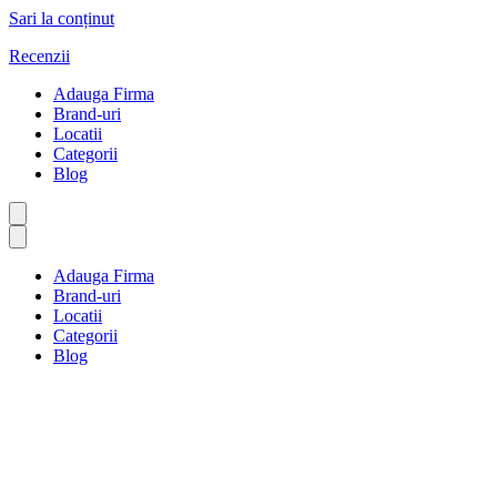
Sari la conținut
Recenzii
Adauga Firma
Brand-uri
Locatii
Categorii
Blog
Adauga Firma
Brand-uri
Locatii
Categorii
Blog
Motociclete și sporturi de puter
Prima pagină
Motociclete și sporturi de putere