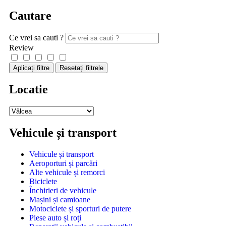
Cautare
Ce vrei sa cauti ?
Review
Aplicați filtre
Resetați filtrele
Locatie
Vehicule și transport
Vehicule și transport
Aeroporturi și parcări
Alte vehicule și remorci
Biciclete
Închirieri de vehicule
Mașini și camioane
Motociclete și sporturi de putere
Piese auto și roți