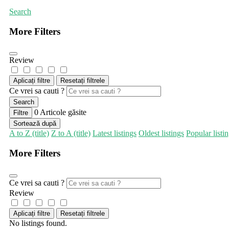
Search
More Filters
Review
Aplicați filtre
Resetați filtrele
Ce vrei sa cauti ?
Search
0
Articole găsite
Filtre
Sortează după
A to Z (title)
Z to A (title)
Latest listings
Oldest listings
Popular listi
More Filters
Ce vrei sa cauti ?
Review
Aplicați filtre
Resetați filtrele
No listings found.