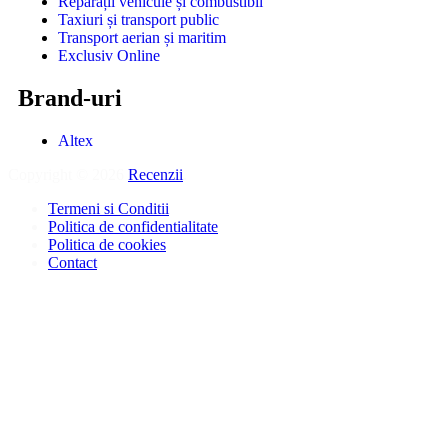
Reparații vehicule și combustibil
Taxiuri și transport public
Transport aerian și maritim
Exclusiv Online
Brand-uri
Altex
Copyright © 2026
Recenzii
.
Termeni si Conditii
Politica de confidentialitate
Politica de cookies
Contact