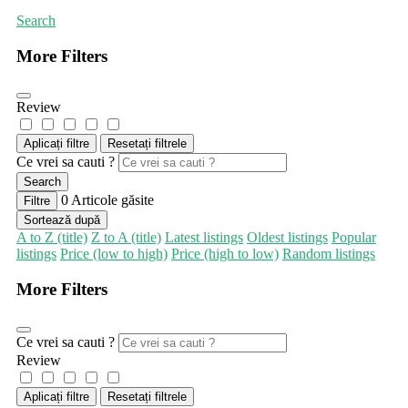
Search
More Filters
Review
Aplicați filtre
Resetați filtrele
Ce vrei sa cauti ?
Search
0
Articole găsite
Filtre
Sortează după
A to Z (title)
Z to A (title)
Latest listings
Oldest listings
Popular
listings
Price (low to high)
Price (high to low)
Random listings
More Filters
Ce vrei sa cauti ?
Review
Aplicați filtre
Resetați filtrele