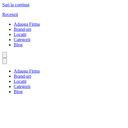
Sari la conținut
Recenzii
Adauga Firma
Brand-uri
Locatii
Categorii
Blog
Adauga Firma
Brand-uri
Locatii
Categorii
Blog
Media & Publicitate
Prima pagină
Media & Publicitate