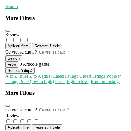
Search
More Filters
Review
Aplicați filtre
Resetați filtrele
Ce vrei sa cauti ?
Search
0
Articole găsite
Filtre
Sortează după
A to Z (title)
Z to A (title)
Latest listings
Oldest listings
Popular
listings
Price (low to high)
Price (high to low)
Random listings
More Filters
Ce vrei sa cauti ?
Review
Aplicați filtre
Resetați filtrele