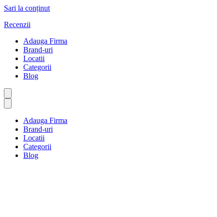
Sari la conținut
Recenzii
Adauga Firma
Brand-uri
Locatii
Categorii
Blog
Adauga Firma
Brand-uri
Locatii
Categorii
Blog
Mașini și camioane
Prima pagină
Mașini și camioane