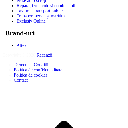
Piese auto și roți
Reparații vehicule și combustibil
Taxiuri și transport public
Transport aerian și maritim
Exclusiv Online
Brand-uri
Altex
Copyright © 2026
Recenzii
.
Termeni si Conditii
Politica de confidentialitate
Politica de cookies
Contact