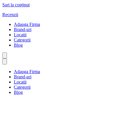
Sari la conținut
Recenzii
Adauga Firma
Brand-uri
Locatii
Categorii
Blog
Adauga Firma
Brand-uri
Locatii
Categorii
Blog
Instalații sanitare și
salubritate