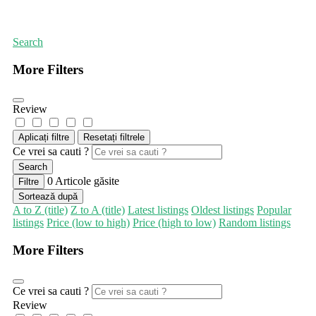
Prima pagină
Instalații sanitare și salubritate
Search
More Filters
Review
Aplicați filtre
Resetați filtrele
Ce vrei sa cauti ?
Search
0
Articole găsite
Filtre
Sortează după
A to Z (title)
Z to A (title)
Latest listings
Oldest listings
Popular
listings
Price (low to high)
Price (high to low)
Random listings
More Filters
Ce vrei sa cauti ?
Review