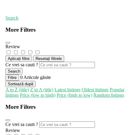
Prima pagină
Furnizori de servicii de reparații
Search
More Filters
Review
Aplicați filtre
Resetați filtrele
Ce vrei sa cauti ?
Search
0
Articole găsite
Filtre
Sortează după
A to Z (title)
Z to A (title)
Latest listings
Oldest listings
Popular
listings
Price (low to high)
Price (high to low)
Random listings
More Filters
Ce vrei sa cauti ?
Review