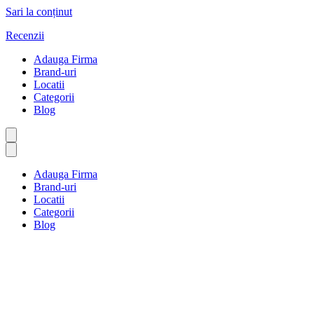
Sari la conținut
Recenzii
Adauga Firma
Brand-uri
Locatii
Categorii
Blog
Adauga Firma
Brand-uri
Locatii
Categorii
Blog
Furnizori de servicii de
reparații