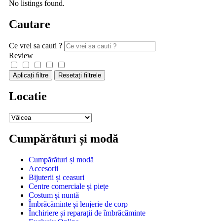
No listings found.
Cautare
Ce vrei sa cauti ?
Review
Aplicați filtre
Resetați filtrele
Locatie
Cumpărături și modă
Cumpărături și modă
Accesorii
Bijuterii și ceasuri
Centre comerciale și piețe
Costum și nuntă
Îmbrăcăminte și lenjerie de corp
Închiriere și reparații de îmbrăcăminte