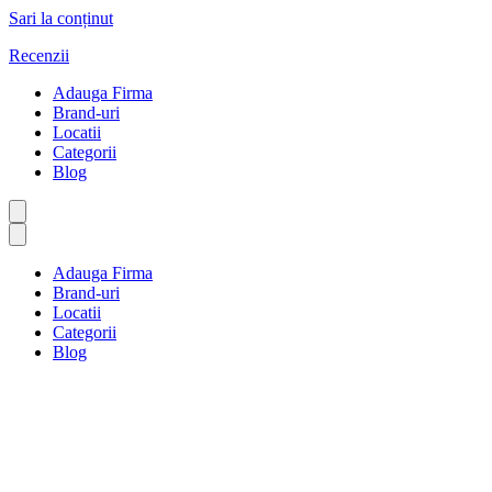
Sari la conținut
Recenzii
Adauga Firma
Brand-uri
Locatii
Categorii
Blog
Adauga Firma
Brand-uri
Locatii
Categorii
Blog
Costum și nuntă
Prima pagină
Costum și nuntă