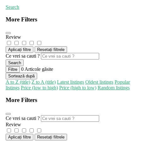
Search
More Filters
Review
Aplicați filtre
Resetați filtrele
Ce vrei sa cauti ?
Search
0
Articole găsite
Filtre
Sortează după
A to Z (title)
Z to A (title)
Latest listings
Oldest listings
Popular
listings
Price (low to high)
Price (high to low)
Random listings
More Filters
Ce vrei sa cauti ?
Review
Aplicați filtre
Resetați filtrele