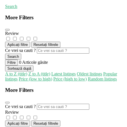
Search
More Filters
Review
Aplicați filtre
Resetați filtrele
Ce vrei sa cauti ?
Search
0
Articole găsite
Filtre
Sortează după
A to Z (title)
Z to A (title)
Latest listings
Oldest listings
Popular
listings
Price (low to high)
Price (high to low)
Random listings
More Filters
Ce vrei sa cauti ?
Review
Aplicați filtre
Resetați filtrele