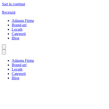
Sari la conținut
Recenzii
Adauga Firma
Brand-uri
Locatii
Categorii
Blog
Adauga Firma
Brand-uri
Locatii
Categorii
Blog
Alte vehicule și remorci
Prima pagină
Alte vehicule și remorci