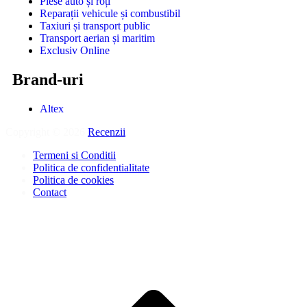
Piese auto și roți
Reparații vehicule și combustibil
Taxiuri și transport public
Transport aerian și maritim
Exclusiv Online
Brand-uri
Altex
Copyright © 2026
Recenzii
.
Termeni si Conditii
Politica de confidentialitate
Politica de cookies
Contact