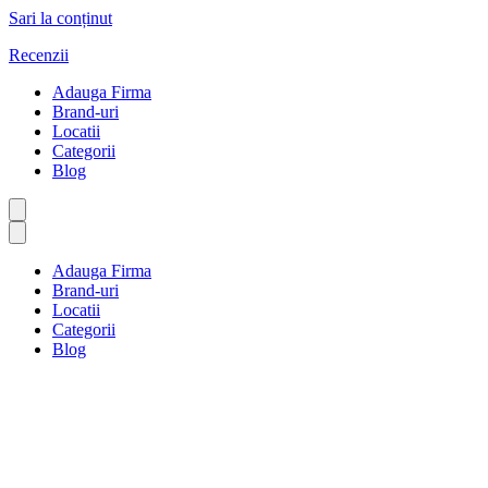
Sari la conținut
Recenzii
Adauga Firma
Brand-uri
Locatii
Categorii
Blog
Adauga Firma
Brand-uri
Locatii
Categorii
Blog
Aeroporturi și parcări
Prima pagină
Aeroporturi și parcări