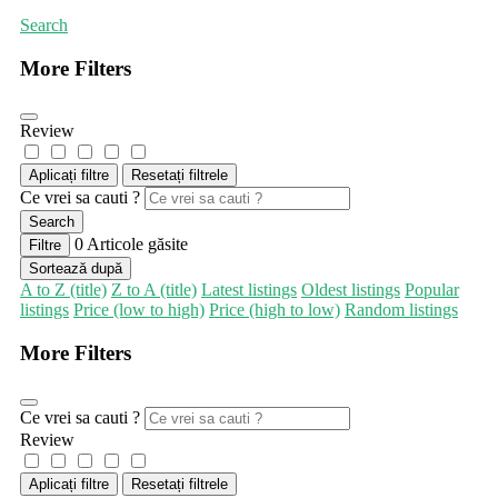
Search
More Filters
Review
Aplicați filtre
Resetați filtrele
Ce vrei sa cauti ?
Search
0
Articole găsite
Filtre
Sortează după
A to Z (title)
Z to A (title)
Latest listings
Oldest listings
Popular
listings
Price (low to high)
Price (high to low)
Random listings
More Filters
Ce vrei sa cauti ?
Review
Aplicați filtre
Resetați filtrele