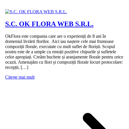
General
S.C. OK FLORA WEB S.R.L.
OkFlora este compania care are o experiență de 8 ani în
domeniul livrării florilor. Aici iau naștere cele mai frumoase
compoziții florale, executate cu mult suflet de floriști. Scopul
nostru este de a umple cu emoții pozitive chipurile și sufletele
celor apropiați. Creăm buchete și aranjamente florale pentru orice
ocazii. Amenajăm cu flori și compoziții florale locuri protocolare:
recepții, […]
Citește mai mult