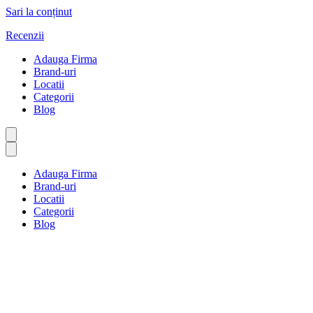
Sari la conținut
Recenzii
Adauga Firma
Brand-uri
Locatii
Categorii
Blog
Adauga Firma
Brand-uri
Locatii
Categorii
Blog
General
Prima pagină
Listings