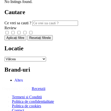
No listings found.
Cautare
Ce vrei sa cauti ?
Review
Aplicați filtre
Resetați filtrele
Locatie
Brand-uri
Altex
Copyright © 2026
Recenzii
.
Termeni si Conditii
Politica de confidentialitate
Politica de cookies
Contact