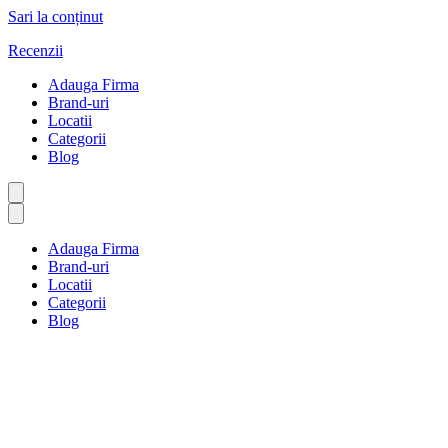
Sari la conținut
Recenzii
Adauga Firma
Brand-uri
Locatii
Categorii
Blog
Adauga Firma
Brand-uri
Locatii
Categorii
Blog
Ialomiţa
Prima pagină
Ialomiţa