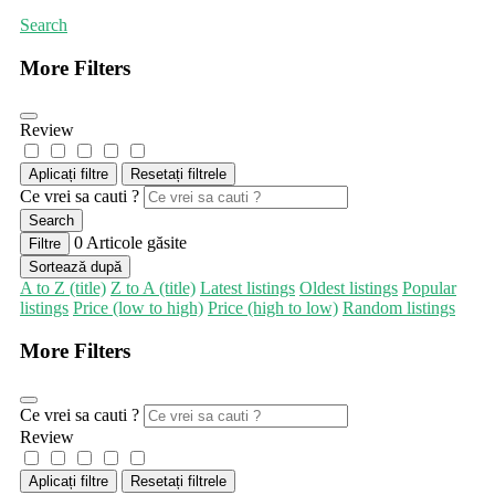
Search
More Filters
Review
Aplicați filtre
Resetați filtrele
Ce vrei sa cauti ?
Search
0
Articole găsite
Filtre
Sortează după
A to Z (title)
Z to A (title)
Latest listings
Oldest listings
Popular
listings
Price (low to high)
Price (high to low)
Random listings
More Filters
Ce vrei sa cauti ?
Review
Aplicați filtre
Resetați filtrele