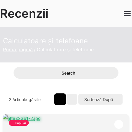
Sari
Recenzii
la
conținut
Calculatoare și telefoane
Prima pagină
Calculatoare și telefoane
Search
2
Articole găsite
Sortează După
Popular