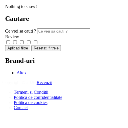
Nothing to show!
Cautare
Ce vrei sa cauti ?
Review
Aplicați filtre
Resetați filtrele
Brand-uri
Altex
Copyright © 2026
Recenzii
.
Termeni si Conditii
Politica de confidentialitate
Politica de cookies
Contact