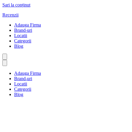
Sari la conținut
Recenzii
Adauga Firma
Brand-uri
Locatii
Categorii
Blog
Adauga Firma
Brand-uri
Locatii
Categorii
Blog
Author Profile
Prima pagină
Author Profile