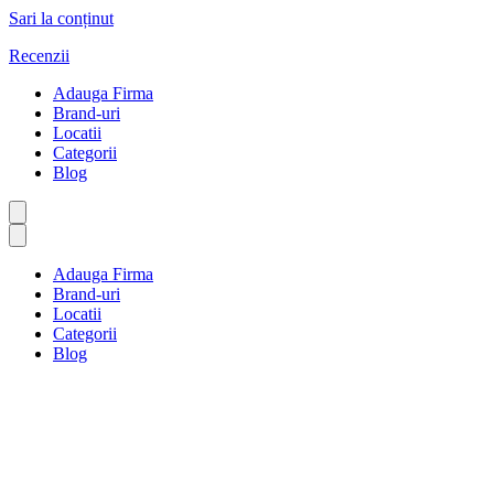
Sari la conținut
Recenzii
Adauga Firma
Brand-uri
Locatii
Categorii
Blog
Adauga Firma
Brand-uri
Locatii
Categorii
Blog
Author Profile
Prima pagină
Author Profile