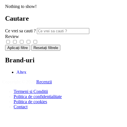
Nothing to show!
Cautare
Ce vrei sa cauti ?
Review
Aplicați filtre
Resetați filtrele
Brand-uri
Altex
Copyright © 2026
Recenzii
.
Termeni si Conditii
Politica de confidentialitate
Politica de cookies
Contact