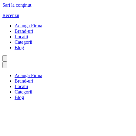
Sari la conținut
Recenzii
Adauga Firma
Brand-uri
Locatii
Categorii
Blog
Adauga Firma
Brand-uri
Locatii
Categorii
Blog
Author Profile
Prima pagină
Author Profile