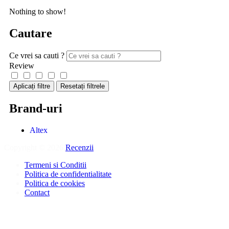
Nothing to show!
Cautare
Ce vrei sa cauti ?
Review
Aplicați filtre
Resetați filtrele
Brand-uri
Altex
Copyright © 2026
Recenzii
.
Termeni si Conditii
Politica de confidentialitate
Politica de cookies
Contact