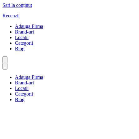
Sari la conținut
Recenzii
Adauga Firma
Brand-uri
Locatii
Categorii
Blog
Adauga Firma
Brand-uri
Locatii
Categorii
Blog
Author Profile
Prima pagină
Author Profile