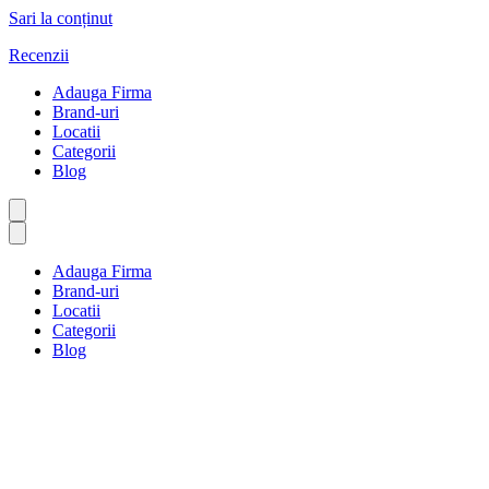
Sari la conținut
Recenzii
Adauga Firma
Brand-uri
Locatii
Categorii
Blog
Adauga Firma
Brand-uri
Locatii
Categorii
Blog
Author Profile
Prima pagină
Author Profile