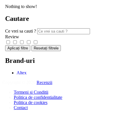
Nothing to show!
Cautare
Ce vrei sa cauti ?
Review
Aplicați filtre
Resetați filtrele
Brand-uri
Altex
Copyright © 2026
Recenzii
.
Termeni si Conditii
Politica de confidentialitate
Politica de cookies
Contact