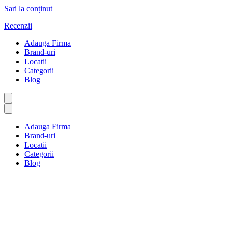
Sari la conținut
Recenzii
Adauga Firma
Brand-uri
Locatii
Categorii
Blog
Adauga Firma
Brand-uri
Locatii
Categorii
Blog
Author Profile
Prima pagină
Author Profile