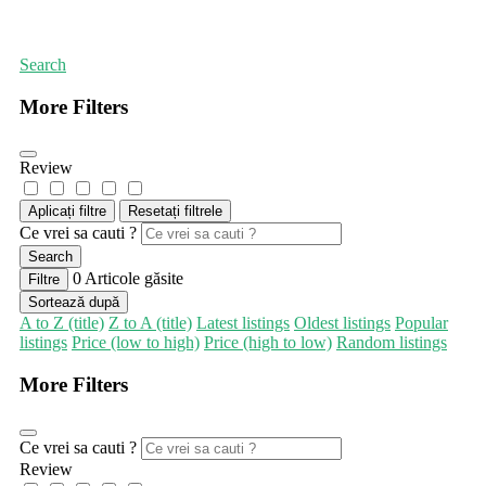
Prima pagină
Magazine de animale de companie
Search
More Filters
Review
Aplicați filtre
Resetați filtrele
Ce vrei sa cauti ?
Search
0
Articole găsite
Filtre
Sortează după
A to Z (title)
Z to A (title)
Latest listings
Oldest listings
Popular
listings
Price (low to high)
Price (high to low)
Random listings
More Filters
Ce vrei sa cauti ?
Review