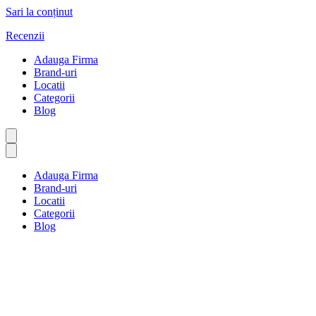
Sari la conținut
Recenzii
Adauga Firma
Brand-uri
Locatii
Categorii
Blog
Adauga Firma
Brand-uri
Locatii
Categorii
Blog
Magazine de animale de
companie