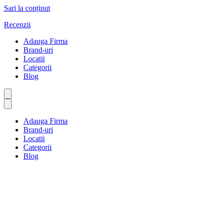
Sari la conținut
Recenzii
Adauga Firma
Brand-uri
Locatii
Categorii
Blog
Adauga Firma
Brand-uri
Locatii
Categorii
Blog
La pachet
Prima pagină
La pachet