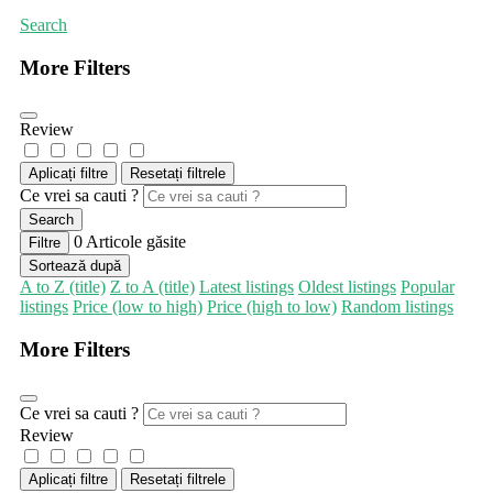
Search
More Filters
Review
Aplicați filtre
Resetați filtrele
Ce vrei sa cauti ?
Search
0
Articole găsite
Filtre
Sortează după
A to Z (title)
Z to A (title)
Latest listings
Oldest listings
Popular
listings
Price (low to high)
Price (high to low)
Random listings
More Filters
Ce vrei sa cauti ?
Review
Aplicați filtre
Resetați filtrele